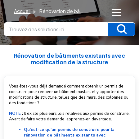
Accueil
Rénovation de bâtiments existants avec modification de la structure
×
K
n
o
Rénovation de bâtiments existants avec
w
modification de la structure
l
Modifié le Dim, 23 Nov., 2025 à 1:53 H
e
d
Vous êtes-vous déjà demandé comment obtenir un permis de
construire pour rénover un bâtiment existant et y apporter des
g
modifications de structure, telles que des murs, des colonnes ou
e
des fondations ?
B
NOTE
:
Il existe plusieurs lois relatives aux permis de construire.
a
Avant de faire votre demande, apprenez-en davantage.
s
Qu'est-ce qu'un permis de construire pour la
e
rénovation de bâtiments existants avec