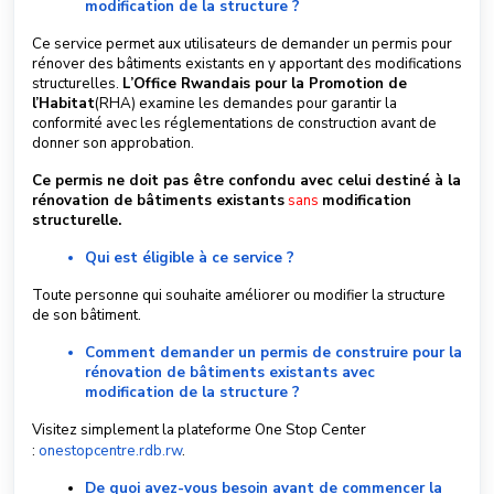
modification de la structure ?
S
Ce service permet aux utilisateurs de demander un permis pour
u
rénover des bâtiments existants en y apportant des modifications
b
structurelles.
L’Office Rwandais pour la Promotion de
l’Habitat
(RHA) examine les demandes pour garantir la
m
conformité avec les réglementations de construction avant de
i
donner son approbation.
t
a
Ce permis ne doit pas être confondu avec celui destiné à la
T
rénovation de bâtiments existants
sans
modification
i
structurelle.
c
Qui est éligible à ce service ?
k
e
Toute personne qui souhaite améliorer ou modifier la structure
t
de son bâtiment.
Comment demander un permis de construire pour la
French
rénovation de bâtiments existants avec
modification de la structure ?
Visitez simplement la plateforme One Stop Center
:
onestopcentre.rdb.rw
.
De quoi avez-vous besoin avant de commencer la