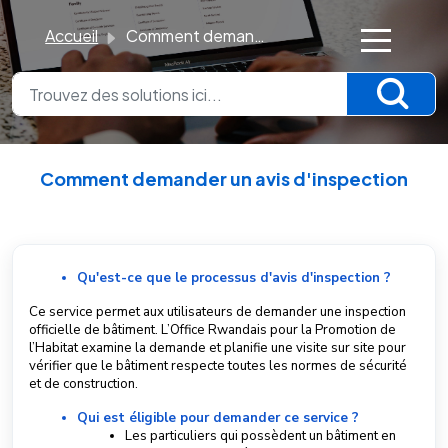
Accueil
Comment demander un avis d'inspection
×
K
n
o
Comment demander un avis d'inspection
w
Modifié le Dim, 23 Nov., 2025 à 2:28 H
l
e
d
Qu'est-ce que le processus d'avis d'inspection ?
g
Ce service permet aux utilisateurs de demander une inspection
e
officielle de bâtiment. L’Office Rwandais pour la Promotion de
l’Habitat examine la demande et planifie une visite sur site pour
B
vérifier que le bâtiment respecte toutes les normes de sécurité
a
et de construction.
s
Qui est éligible pour demander ce service ?
e
Les particuliers qui possèdent un bâtiment en