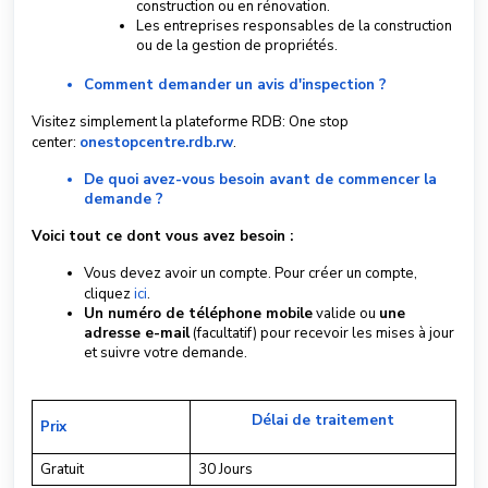
construction ou en rénovation.
Les entreprises responsables de la construction
S
ou de la gestion de propriétés.
u
b
Comment demander un avis d'inspection ?
m
Visitez simplement la plateforme RDB: One stop
i
center:
onestopcentre.rdb.rw
.
t
a
De quoi avez-vous besoin avant de commencer la
T
demande ?
i
c
Voici tout ce dont vous avez besoin :
k
Vous devez avoir un compte. Pour créer un compte,
e
cliquez
ici
.
t
Un numéro de téléphone mobile
valide ou
une
adresse e-mail
(facultatif) pour recevoir les mises à jour
French
et suivre votre demande.
Délai de traitement
Prix
Gratuit
30 Jours